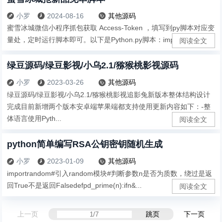
小罗
2024-08-16
其他源码



蜜雪冰城微信小程序抓包获取 Access-Token ，填写到py脚本对应变
量处，定时运行脚本即可。以下是Python.py脚本：import ...
阅读全文
绿豆源码/绿豆影视/小乌2.1/猕猴桃影视源码
小罗
2023-03-26
其他源码



绿豆源码/绿豆影视/小乌2.1/猕猴桃影视追影兔新版本整体结构设计
完成目前新增两个版本安卓端苹果端都支持使用更新内容如下：-整
体语言使用Pyth...
阅读全文
python简单编写RSA公钥密钥随机生成
小罗
2023-01-09
其他源码



importrandom#引入random模块#判断参数n是否为质数，绕过是返
回True不是返回Falsedefpd_prime(n):ifn&...
阅读全文
上一页
跳页
下一页