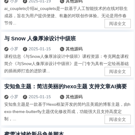
小罗
2025-01-19
其他源码



ai_couplets介绍ai_couplets是一款基于人工智能技术的在线对联生
成器，旨在为用户提供便捷、有趣的对联创作体验。无论是用作春
节传...
阅读全文
与 Snow 人像厚涂设计中级班
小罗
2025-01-15
其他源码



课程信息《与Snow人像厚涂设计中级班》课程资源：夸克网盘课程
简介《与Snow人像厚涂设计中级班》是一门专为具有一定绘画基础
的插画师打造的进阶课...
阅读全文
安知鱼主题：简洁美丽的hexo主题 支持文章AI摘要
小罗
2025-01-15
其他源码



安知鱼主题是一款基于Hexo框架开发的简约且美观的博客主题，由h
exo-theme-butterfly主题优化修改而成，功能强大且支持高度定
制，...
阅读全文
蜜雪冰城抢新品免单脚本