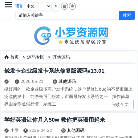

语言
首页
>
源码专区
>
其他源码

鲸发卡企业级发卡系统修复版源码v13.01
2026-06-21
其他源码



挺好用的一款企业级多商户发卡系统，这个是修过bug的不是市面上
泛滥的发卡，纯净去后门版本，市面最好发卡系统之一，操作简单
界面操作通俗易懂，系统主...
阅读全文
学好英语让你月入50w 教你把英语用起来
小罗
2026-04-22
其他源码



第01讲:从学到用|从学英语到用英语的飞跃-第02讲:词汇为王|如何提