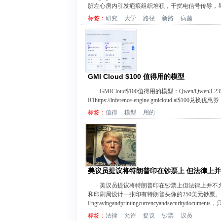
脏左心房内引发疤痕组织堆积，干扰电信号传导，导
标签：
研究
大学
路径
新路
病菌
GMI Cloud $100 值得用的模型
GMICloud$100值得用的模型：Qwen/Qwen3-235B-A22B
R1https://inference-engine.gmicloud.ai$100兑换优
标签：
值得
模型
用的
美议员提议将特朗普印在钞票上 但法律上
美议员提议将特朗普印在钞票上但法律上并不允许
和印刷局设计一张印有特朗普头像的250美元钞票。但是根据
Engravingandprintingcurrencyandsecuritydocume
标签：
法律
允许
提议
钞票
议员