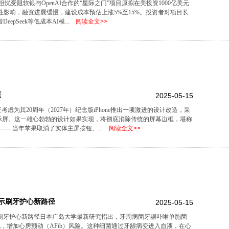
因关税担忧受阻软银与OpenAI合作的“星际之门”项目原拟在美投资1000亿美元
性影响，融资进展缓慢，建设成本预估上涨5%至15%。投资者对项目长
pSeek等低成本AI模...
阅读全文>>
框
2025-05-15
正考虑为其20周年（2027年）纪念版iPhone推出一项激进的设计改造，采
显示屏。这一雄心勃勃的设计如果实现，将彻底消除传统的屏幕边框，堪称
革——当年苹果取消了实体主屏按钮、...
阅读全文>>
示刷牙护心新路径
2025-05-15
刷牙护心新路径日本广岛大学最新研究指出，牙周病菌牙龈卟啉单胞菌
房纤维化，增加心房颤动（AFib）风险。这种细菌通过牙龈病变进入血液，在心