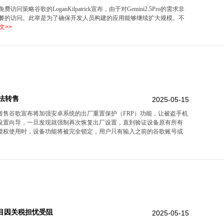
费访问策略谷歌的LoganKilpatrick宣布，由于对Gemini2.5Pro的需求非
ro免费套餐的访问。此举是为了确保开发人员构建的应用能够继续扩大规模。不
文>>
法转售
2025-05-15
转售谷歌宣布将加强安卓系统的出厂重置保护（FRP）功能，让被盗手机
设置向导，一旦发现就强制再次恢复出厂设置，直到验证设备原有所有
授权使用时，设备功能将被完全锁定，用户只有输入之前的谷歌账号或
投资项目因关税担忧受阻
2025-05-15