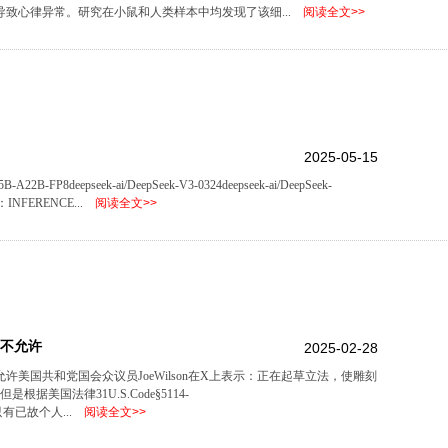
致心律异常。研究在小鼠和人类样本中均发现了该细...
阅读全文>>
2025-05-15
-FP8deepseek-ai/DeepSeek-V3-0324deepseek-ai/DeepSeek-
惠券：INFERENCE...
阅读全文>>
并不允许
2025-02-28
美国共和党国会众议员JoeWilson在X上表示：正在起草立法，使雕刻
美国法律31U.S.Code§5114-
nts，只有已故个人...
阅读全文>>