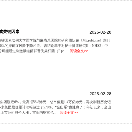
成关键因素
2025-02-28
因素哈佛大学医学院与麻省总医院的研究团队在《Microbiome》期刊
%的抑郁症风险下降相关。该结论基于对护士健康研究II（NHS2）中
可能通过刺激肠道菌群普氏粪杆菌（F.pr...
阅读全文>>
2025-02-28
集团涨近6%，最高报56.8港元，总市值超1.4万亿港元，再次刷新历史记
在，小米集团股价累计涨幅超过了570%。“金山系”也涨疯了：年初以来，金山
。上市公司股价大涨，雷军的财富也...
阅读全文>>