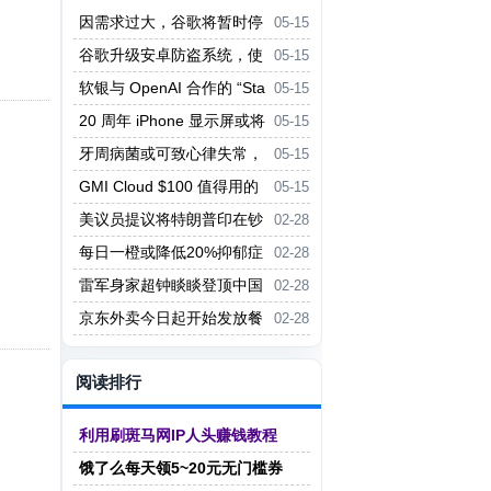
因需求过大，谷歌将暂时停
05-15
止 Gemini 2.5 Pro API 免费访问
谷歌升级安卓防盗系统，使
05-15
策略
被盗手机几乎无法转售
软银与 OpenAI 合作的 “Sta
05-15
rgate” 投资项目因关税担忧受阻
20 周年 iPhone 显示屏或将
05-15
实现完全无边框
牙周病菌或可致心律失常，
05-15
广岛大学研究揭示刷牙护心新路径
GMI Cloud $100 值得用的
05-15
模型
美议员提议将特朗普印在钞
02-28
票上 但法律上并不允许
每日一橙或降低20%抑郁症
02-28
风险，肠道菌群成关键因素
雷军身家超钟睒睒登顶中国
02-28
首富
京东外卖今日起开始发放餐
02-28
补
阅读排行
利用刷斑马网IP人头赚钱教程
饿了么每天领5~20元无门槛券