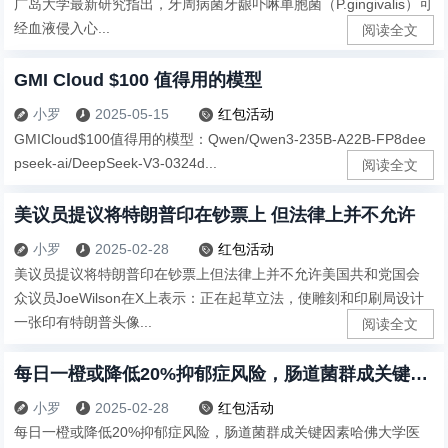
广岛大学最新研究指出，牙周病菌牙龈卟啉单胞菌（P.gingivalis）可
经血液侵入心...
阅读全文
GMI Cloud $100 值得用的模型
小罗
2025-05-15
红包活动



GMICloud$100值得用的模型：Qwen/Qwen3-235B-A22B-FP8dee
pseek-ai/DeepSeek-V3-0324d...
阅读全文
美议员提议将特朗普印在钞票上 但法律上并不允许
小罗
2025-02-28
红包活动



美议员提议将特朗普印在钞票上但法律上并不允许美国共和党国会
众议员JoeWilson在X上表示：正在起草立法，使雕刻和印刷局设计
一张印有特朗普头像...
阅读全文
每日一橙或降低20%抑郁症风险，肠道菌群成关键因素
小罗
2025-02-28
红包活动



每日一橙或降低20%抑郁症风险，肠道菌群成关键因素哈佛大学医