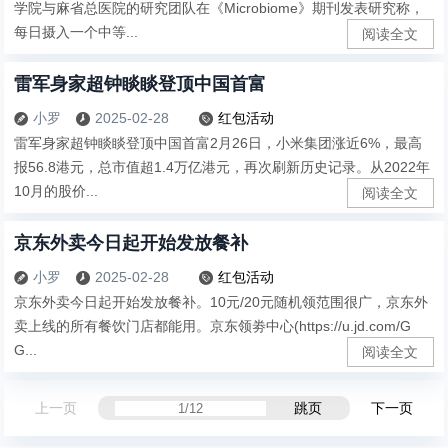
学院与麻省总医院的研究团队在《Microbiome》期刊发表研究称，
每日摄入一个中等...
阅读全文
雷军身家超钟睒睒登顶中国首富
小罗
2025-02-28
红包活动



雷军身家超钟睒睒登顶中国首富2月26日，小米集团涨近6%，最高
报56.8港元，总市值超1.4万亿港元，再次刷新历史记录。从2022年
10月的股价...
阅读全文
京东外卖今日起开始发放餐补
小罗
2025-02-28
红包活动



京东外卖今日起开始发放餐补。10元/20元随机领范围很广，京东外
卖上线的所有餐饮门店都能用。京东领劵中心(https://u.jd.com/G
G...
阅读全文
上一页
跳页
下一页