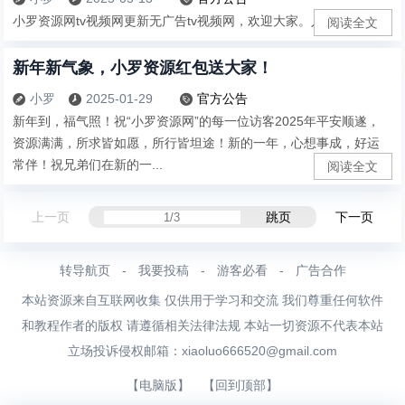
小罗资源网tv视频网更新无广告tv视频网，欢迎大家。入口：...
阅读全文
新年新气象，小罗资源红包送大家！
小罗
2025-01-29
官方公告



新年到，福气照！祝“小罗资源网”的每一位访客2025年平安顺遂，
资源满满，所求皆如愿，所行皆坦途！新的一年，心想事成，好运
常伴！祝兄弟们在新的一...
阅读全文
上一页
跳页
下一页
转导航页
-
我要投稿
-
游客必看
-
广告合作
本站资源来自互联网收集 仅供用于学习和交流 我们尊重任何软件
和教程作者的版权 请遵循相关法律法规 本站一切资源不代表本站
立场投诉侵权邮箱：
xiaoluo666520@gmail.com
【电脑版】
【回到顶部】