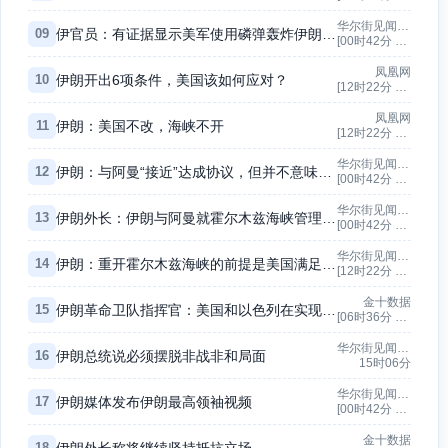
华尔街见闻-快讯
09
伊官员：有证据显示美军使用磷弹轰炸伊朗多地
[00时42分 ~ 12时22分]
凤凰网
10
伊朗开出6项条件，美国该如何应对？
[12时22分 ~ 15时06分]
凤凰网
11
伊朗：美国不改，海峡不开
[12时22分 ~ 15时06分]
华尔街见闻-快讯
12
伊朗：与阿曼“接近”达成协议，但并不意味重开海峡
[00时42分 ~ 07时35分]
华尔街见闻-快讯
13
伊朗外长：伊朗与阿曼就霍尔木兹海峡管理达成协议已非常接近
[00时42分 ~ 07时35分]
华尔街见闻-快讯
14
伊朗：重开霍尔木兹海峡的前提是美国满足5个条件
[12时22分 ~ 15时06分]
金十数据
15
伊朗革命卫队指挥官：美国和以色列在实现其针对伊斯兰体制的目标上已完全失败，其领导人在面对公众舆论、精英和本国人民时，对其接连不断的失败已无任何回应。
[06时36分 ~ 07时35分]
华尔街见闻-快讯
16
伊朗总统说必须摆脱非战非和局面
15时06分
华尔街见闻-快讯
17
伊朗媒体发布伊朗最高领袖视频
[00时42分 ~ 05时37分]
金十数据
18
伊朗外长称将继续坚持抵抗立场