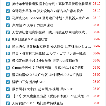
英特尔申请轨道数据中心专利：高轨卫星管理低轨星座
08-10
全球最大单体 AI 算力设施在内蒙古乌兰察布投产
08-10
马斯克公布 SpaceX 登月建厂计划：用机器人生产 AI 卫星
08-10
卢熠翎 21天吸引力法则课程
08-09
无货源社交电商实操课，绕开传统互联网电商模式，撒豆成兵，实现跨平台交易
08-09
8.9 日最新MM 美图欣赏
08-09
怪人协会 世界征服模拟器 怪人協会 世界征服シミュレーター
08-09
精灵・哥布林共同战线 エルフ・ゴブリン統一戦線
08-09
模拟定位助手v1.2.6会员版 无需root模拟位置
08-09
Cimoc漫画v1.7.276漫画源 灵狐小说v4.0.7书源
08-09
漫闪动漫v2.0.5去广告版 4K影视v6.0.3去广告版
08-09
满听力三角洲行动S10
08-09
微密圈-陈大小姐 超全图片/视频 共6.5GB
08-09
【PC】大尺度麻豆出品《爱的初体验》PC正式版 v251227 激情爱恋的真人互动游戏【16.3GB】
08-08
天际视频V5.0.1 热门影片持续更新
08-08