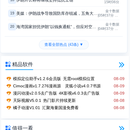
15时06分
金十数据
19
美媒：伊朗战争导致国防库存锐减，五角大楼敦促国防企业加快武器生产
[05时37分 ~ 07时35分]
金十数据
20
海湾国家担忧伊朗“以钱换通航”，但应对空间极为有限
[04时37分 ~ 07时35分]
查看全部热点 (43条) ▼

精品软件

模拟定位助手v1.2.6会员版 无需root模拟位置
08-09
Cimoc漫画v1.7.276漫画源 灵狐小说v4.0.7书源
08-09
漫闪动漫v2.0.5去广告版 4K影视v6.0.3去广告版
08-09
天际视频V5.0.1 热门影片持续更新
08-08
橘子动漫V1.01 汇聚海量国漫免费看
08-08

值得一看
