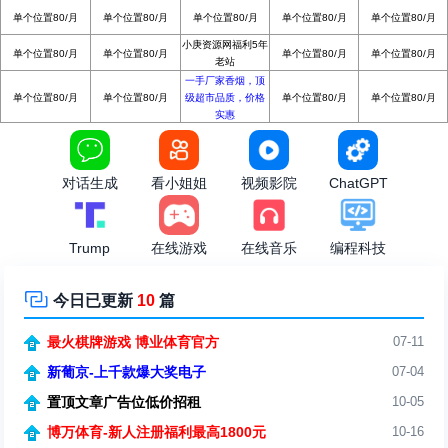
单个位置80/月
单个位置80/月
单个位置80/月
单个位置80/月
单个位置80/月
小庚资源网福利5年
单个位置80/月
单个位置80/月
单个位置80/月
单个位置80/月
老站
一手厂家香烟，顶
单个位置80/月
单个位置80/月
级超市品质，价格
单个位置80/月
单个位置80/月
实惠
对话生成
看小姐姐
视频影院
ChatGPT
Trump
在线游戏
在线音乐
编程科技

今日已更新
10
篇
最火棋牌游戏 博业体育官方
07-11
新葡京-上千款爆大奖电子
07-04
置顶文章广告位低价招租
10-05
博万体育-新人注册福利最高1800元
10-16