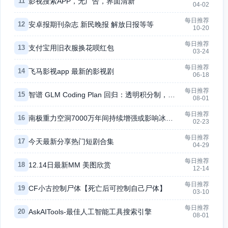
11
影视搜索APP，无广告，界面清新
04-02
每日推荐
12
安卓报期刊杂志 新民晚报 解放日报等等
10-20
每日推荐
13
支付宝用旧衣服换花呗红包
03-24
每日推荐
14
飞马影视app 最新的影视剧
06-18
每日推荐
15
智谱 GLM Coding Plan 回归：透明积分制，月费 118 元起
08-01
每日推荐
16
南极重力空洞7000万年间持续增强或影响冰盖稳定性
02-23
每日推荐
17
今天最新分享热门短剧合集
04-29
每日推荐
18
12.14日最新MM 美图欣赏
12-14
每日推荐
19
CF小古控制尸体【死亡后可控制自己尸体】
03-10
每日推荐
20
AskAITools-最佳人工智能工具搜索引擎
08-01