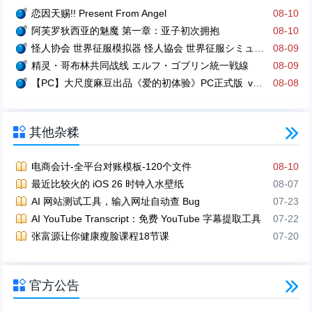
恋因天赐!! Present From Angel
08-10
阿芙罗狄西亚的魅魔 第一章：亚子初次拥抱
08-10
怪人协会 世界征服模拟器 怪人協会 世界征服シミュレーター
08-09
精灵・哥布林共同战线 エルフ・ゴブリン統一戦線
08-09
【PC】大尺度麻豆出品《爱的初体验》PC正式版 v251227 激情爱恋的真人互动游戏【16.3GB】
08-08

其他杂糅

电商会计-全平台对账模板-120个文件
08-10
最近比较火的 iOS 26 时钟入水壁纸
08-07
AI 网站测试工具，输入网址自动查 Bug
07-23
AI YouTube Transcript：免费 YouTube 字幕提取工具
07-22
张富源让你健康瘦脸课程18节课
07-20

官方公告
