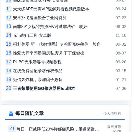
谜妹漫画魔改版 哔咔动漫漫画
03-27
11
天天练APP无需VIP破解观看视频做题版本
09-24
12
安卓扑飞漫画聚合了全网资源
07-22
13
南非8名女模特拍摄MV时遭非法矿工轮奸
08-02
14
Tom爬山工具-安卓版
11-10
15
福利美图 新一代微博网红萝莉蛋壳姬萌你一脸血
09-02
16
性爱大师李熙墨闺房私房课 丁丁保健操
08-07
17
PUBG无限游客号视频教程
09-26
18
在线免费登记录著作权作品
03-15
19
短信轰炸机，轰炸骗子必备
01-21
20
王者荣耀使用GG修改器用lua脚本
07-06

每日随机文章
今天值得看
每日推荐
01
每日一橙或降低20%抑郁症风险，肠道菌群成关键因素
02-28