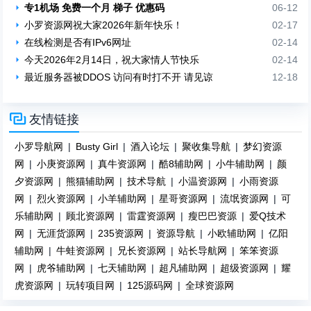
专1机场 免费一个月 梯子 优惠码
06-12
小罗资源网祝大家2026年新年快乐！
02-17
在线检测是否有IPv6网址
02-14
今天2026年2月14日，祝大家情人节快乐
02-14
最近服务器被DDOS 访问有时打不开 请见谅
12-18

友情链接
小罗导航网
|
Busty Girl
|
酒入论坛
|
聚收集导航
|
梦幻资源
网
|
小庚资源网
|
真牛资源网
|
酷8辅助网
|
小牛辅助网
|
颜
夕资源网
|
熊猫辅助网
|
技术导航
|
小温资源网
|
小雨资源
网
|
烈火资源网
|
小羊辅助网
|
星哥资源网
|
流氓资源网
|
可
乐辅助网
|
顾北资源网
|
雷霆资源网
|
瘦巴巴资源
|
爱Q技术
网
|
无涯货源网
|
235资源网
|
资源导航
|
小欧辅助网
|
亿阳
辅助网
|
牛蛙资源网
|
兄长资源网
|
站长导航网
|
笨笨资源
网
|
虎爷辅助网
|
七天辅助网
|
超凡辅助网
|
超级资源网
|
耀
虎资源网
|
玩转项目网
|
125源码网
|
全球资源网