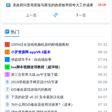
美政府问责局质疑马斯克的政府效率部夸大工作成果
08-08
1/5
上一页
下一页

热门
1
100%过全游戏电脑机器码附视频教程
01-31
2
小罗资源网-appV8.3版本
08-10
3
侠盗猎车手4：自由城故事
07-04
4
lua脚本视频使用教程（超详细）
07-20
5
第三次世界大战 pc中文版下载
08-31
6
2019草根新手网页设计55节课
06-08
7
GG修改器找游戏代码教程
03-24
8
下流的欲望 v0.15 安卓最新汉化版
04-07
9
为什么用GG修改器使用没效果?（进来）
07-15
10