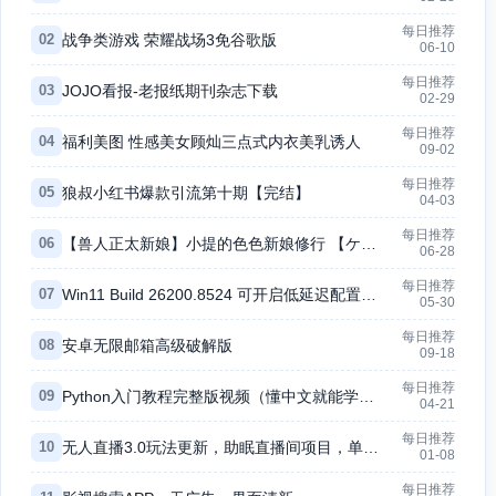
每日推荐
02
战争类游戏 荣耀战场3免谷歌版
06-10
每日推荐
03
JOJO看报-老报纸期刊杂志下载
02-29
每日推荐
04
福利美图 性感美女顾灿三点式内衣美乳诱人
09-02
每日推荐
05
狼叔小红书爆款引流第十期【完结】
04-03
每日推荐
06
【兽人正太新娘】小提的色色新娘修行 【ケモショタ花嫁】ティーくんのえっちな花嫁修行
06-28
每日推荐
07
Win11 Build 26200.8524 可开启低延迟配置，系统界面响应提速
05-30
每日推荐
08
安卓无限邮箱高级破解版
09-18
每日推荐
09
Python入门教程完整版视频（懂中文就能学会）
04-21
每日推荐
10
无人直播3.0玩法更新，助眠直播间项目，单号收益200+，暴力冷门蓝海项目
01-08
每日推荐