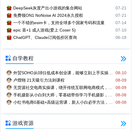
DeepSeek灰度产出小游戏的集合网站
07-21
免费领ON1 NoNoise AI 2024永久授权
07-21
一个不错的esim卡，支持全球多个国家号码和流量
07-14
epic 喜+1 成人游戏(爱上 Coser 5)
07-10
ChatGPT、Claude订阅低价区查询
06-18

自学教程

外贸SOHO从0到1低成本创业课，能够立刻上手实操与落地执行
08-10
卢熠翎 21天吸引力法则课程
08-09
无货源社交电商实操课，绕开传统互联网电商模式，撒豆成兵，实现跨平台交易
08-09
手机摄影从小白到大师，零基础带你学习手机摄影，拍出朋友圈点赞大片
08-08
小红书电商0基础+高级运营课，新人小白必学方法，实操教学+案例分析
08-08

游戏资源
