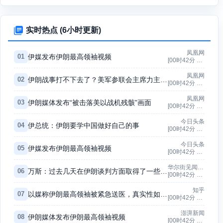

实时热点 (6小时更新)
凤凰网
01
伊媒发布伊朗最高领袖视频
[00时42分 ~ 10时10分]
凤凰网
02
伊朗战事打不下去了？美军参联会主席力主“翻篇”
[00时42分 ~ 10时10分]
凤凰网
03
伊朗媒体发布“被击落美以战机残骸”画面
[00时42分 ~ 10时10分]
今日头条
04
伊总统：伊朗要学中国做好自己的事
[00时42分 ~ 07时35分]
今日头条
05
伊媒发布伊朗最高领袖视频
[00时42分 ~ 10时10分]
华尔街见闻-快讯
06
万斯：过去几天在伊朗谈判方面取得了一些进展，对方不会征收海峡过境费
[00时42分 ~ 15时06分]
知乎
07
以媒称伊朗最高领袖被紧急送医，真实性如何？会怎样影响当前局势？
[00时42分 ~ 10时10分]
澎湃新闻
08
伊朗媒体发布伊朗最高领袖视频
[00时42分 ~ 15时06分]