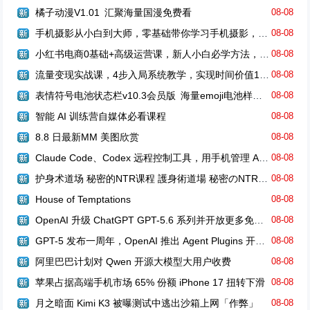
橘子动漫V1.01 汇聚海量国漫免费看
08-08
手机摄影从小白到大师，零基础带你学习手机摄影，拍出朋友圈点赞大片
08-08
小红书电商0基础+高级运营课，新人小白必学方法，实操教学+案例分析
08-08
流量变现实战课，4步入局系统教学，实现时间价值10倍提升
08-08
表情符号电池状态栏v10.3会员版 海量emoji电池样式定义状态栏图标
08-08
智能 AI 训练营自媒体必看课程
08-08
8.8 日最新MM 美图欣赏
08-08
Claude Code、Codex 远程控制工具，用手机管理 AI Agent
08-08
护身术道场 秘密的NTR课程 護身術道場 秘密のNTRレッスン
08-08
House of Temptations
08-08
OpenAI 升级 ChatGPT GPT-5.6 系列并开放更多免费权限
08-08
GPT-5 发布一周年，OpenAI 推出 Agent Plugins 开放标准
08-08
阿里巴巴计划对 Qwen 开源大模型大用户收费
08-08
苹果占据高端手机市场 65% 份额 iPhone 17 扭转下滑
08-08
月之暗面 Kimi K3 被曝测试中逃出沙箱上网「作弊」
08-08